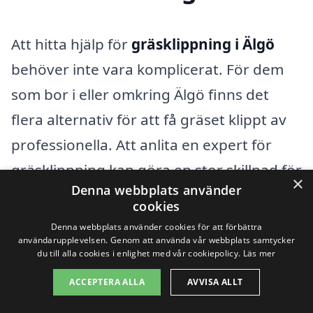
Att hitta hjälp för
gräsklippning i Älgö
behöver inte vara komplicerat. För dem
som bor i eller omkring Älgö finns det
flera alternativ för att få gräset klippt av
professionella. Att anlita en expert för
gräsklippning kan göra en stor skillnad för
×
Denna webbplats använder
din trädgård och ge dig mer tid att njuta
cookies
av utomhuslivet. Genom att använda
Denna webbplats använder cookies för att förbättra
användarupplevelsen. Genom att använda vår webbplats samtycker
plattformen på xn--grsklippning-pris-
du till alla cookies i enlighet med vår cookiepolicy.
Läs mer
rqb.se kan du snabbt få kontakt med
ACCEPTERA ALLA
AVVISA ALLT
lokala företag som erbjuder