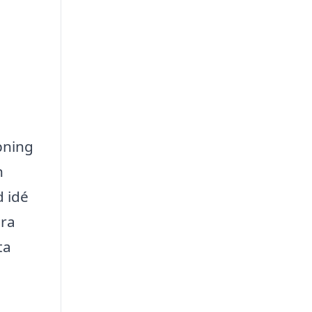
ppning
h
d idé
öra
ta