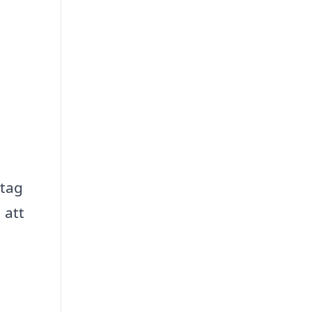
etag
 att