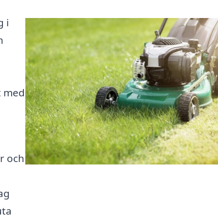
 i
n
t med
er och
ag
uta