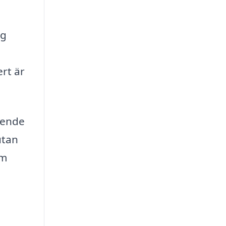
ag
rt är
eende
utan
om