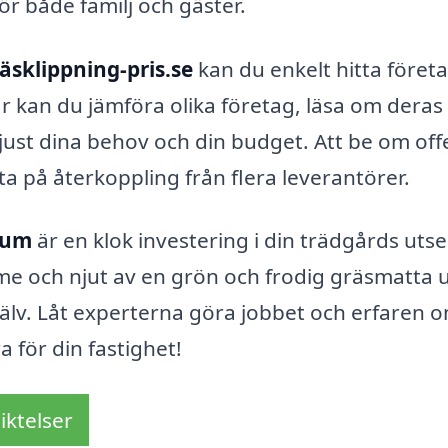
r både familj och gäster.
äsklippning-pris.se
kan du enkelt hitta föret
r kan du jämföra olika företag, läsa om deras
ust dina behov och din budget. Att be om offe
nta på återkoppling från flera leverantörer.
erum
är en klok investering i din trädgårds uts
me och njut av en grön och frodig gräsmatta 
jälv. Låt experterna göra jobbet och erfaren 
 för din fastighet!
iktelser