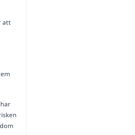
 att
stem
 har
risken
endom