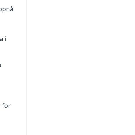
uppnå
a i
a
 för