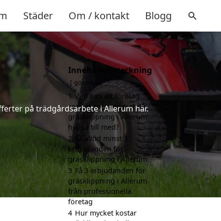
m
Städer
Om / kontakt
Blogg
Innehållsförteckning
gömma
1
Vad kan ett företag
som är specialiserat på
ferter på trädgårdsarbete i Allerum här.
gräsklippning i Allerum
hjälpa till med?
2
Få alltid minst 3
erbjudanden för
gräsklippning i Allerum
3
Få 3 erbjudanden för
gräsklippning i Allerum
från professionella
företag
4
Hur mycket kostar