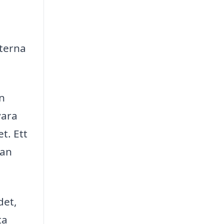
terna
en
vara
t. Ett
tan
det,
ta