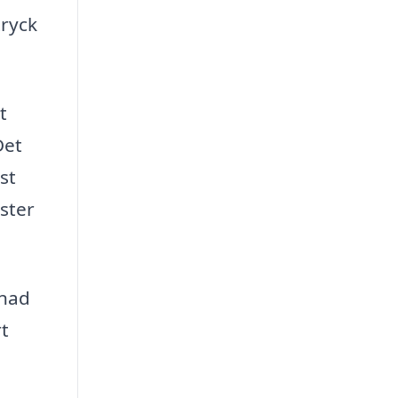
tryck
t
Det
st
nster
lnad
rt