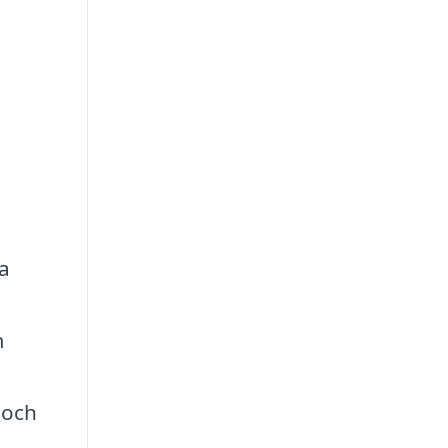
ka
m
 och