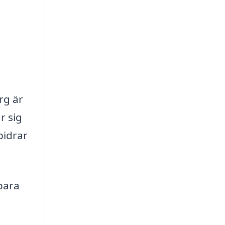
rg är
r sig
bidrar
bara