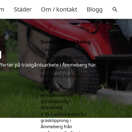
m
Städer
Om / kontakt
Blogg
Innehållsförteckning
g
gömma
1
Vad kan ett företag
som är specialiserat på
fferter på trädgårdsarbete i Åmmeberg här.
gräsklippning i
Åmmeberg hjälpa till
med?
2
Få alltid minst 3
erbjudanden för
gräsklippning i
Åmmeberg
3
Få 3 erbjudanden för
gräsklippning i
Åmmeberg från