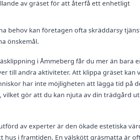
llande av gräset för att återfå ett enhetligt
a behov kan företagen ofta skräddarsy tjäns
ina önskemål.
gräsklippning i Åmmeberg får du mer än bara 
 till andra aktiviteter. Att klippa gräset kan 
skor har inte möjligheten att lägga tid på de
 vilket gör att du kan njuta av din trädgård u
utförd av experter är den ökade estetiska vär
itt hus i framtiden. En välskött gräsmatta är of