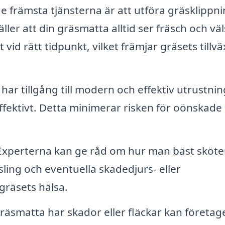
e främsta tjänsterna är att utföra gräsklippn
ler att din gräsmatta alltid ser fräsch och väl
vid rätt tidpunkt, vilket främjar gräsets tillvä
ar tillgång till modern och effektiv utrustnin
fektivt. Detta minimerar risken för oönskade
xperterna kan ge råd om hur man bäst sköter
ling och eventuella skadedjurs- eller
räsets hälsa.
äsmatta har skador eller fläckar kan företag