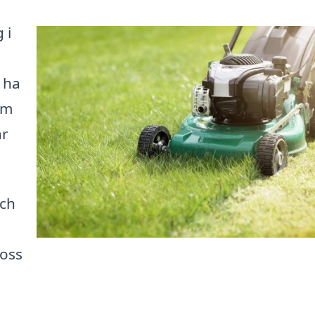
 i
 ha
om
ar
och
 oss