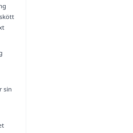
ing
skött
xt
g
 sin
et