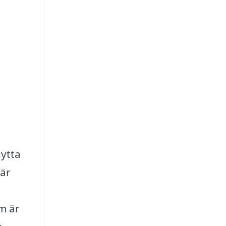
nytta
 är
m är