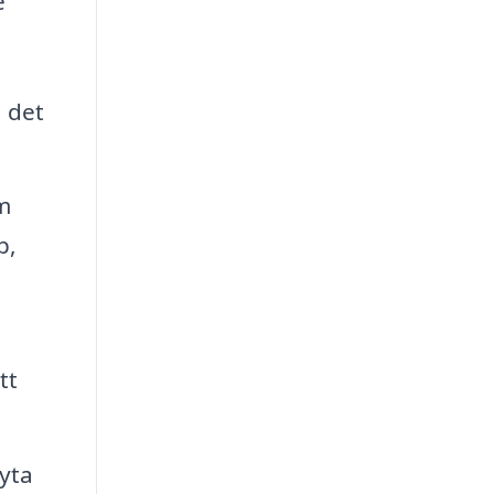
e
a det
m
p,
tt
yta