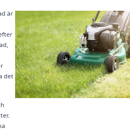
ad är
efter
ad,
er
a det
ch
ter.
ka