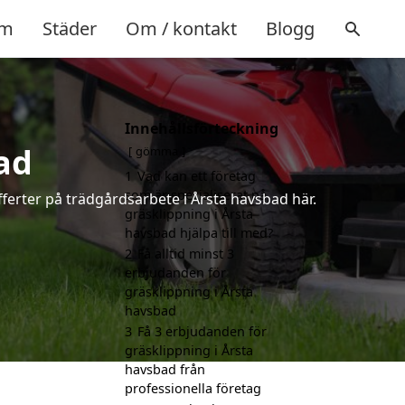
m
Städer
Om / kontakt
Blogg
Innehållsförteckning
ad
gömma
1
Vad kan ett företag
som är specialiserat på
fferter på trädgårdsarbete i Årsta havsbad här.
gräsklippning i Årsta
havsbad hjälpa till med?
2
Få alltid minst 3
erbjudanden för
gräsklippning i Årsta
havsbad
3
Få 3 erbjudanden för
gräsklippning i Årsta
havsbad från
professionella företag