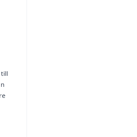
ill
ån
re