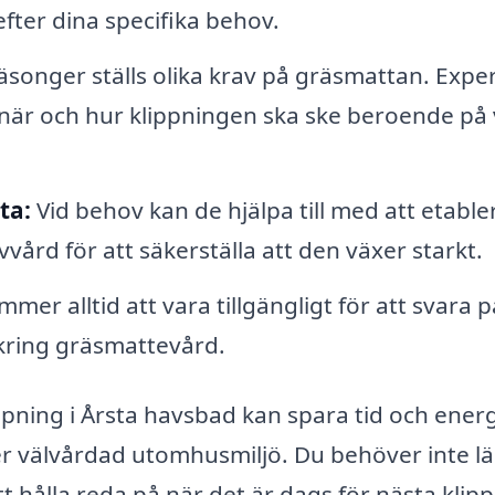
fter dina specifika behov.
äsonger ställs olika krav på gräsmattan. Expe
r när och hur klippningen ska ske beroende på
ta:
Vid behov kan de hjälpa till med att etable
vård för att säkerställa att den växer starkt.
mmer alltid att vara tillgängligt för att svara p
 kring gräsmattevård.
lippning i Årsta havsbad kan spara tid och energ
er välvårdad utomhusmiljö. Du behöver inte l
att hålla reda på när det är dags för nästa klip