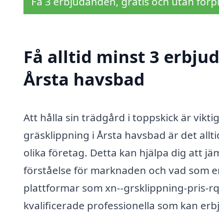
Få 3 erbjudanden, gratis och utan förpl
Få alltid minst 3 erbju
Årsta havsbad
Att hålla sin trädgård i toppskick är vikt
gräsklippning i Årsta havsbad är det allti
olika företag. Detta kan hjälpa dig att jä
förståelse för marknaden och vad som e
plattformar som xn--grsklippning-pris-rq
kvalificerade professionella som kan erbj