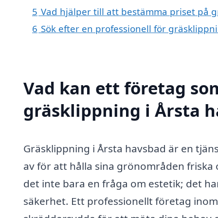
5
Vad hjälper till att bestämma priset på 
6
Sök efter en professionell för gräsklipp
Vad kan ett företag som
gräsklippning i Årsta h
Gräsklippning i Årsta havsbad är en tjän
av för att hålla sina grönområden friska
det inte bara en fråga om estetik; det h
säkerhet. Ett professionellt företag ino