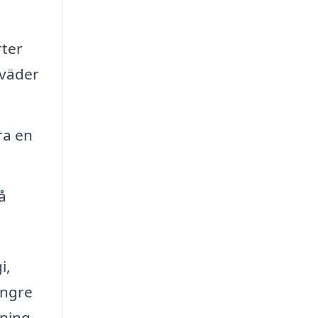
rter
 väder
ra en
å
i,
ängre
pning.