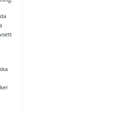
nda
a
vsett
rska
cker