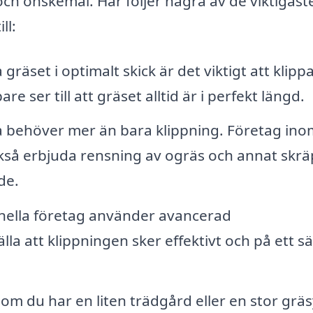
ch önskemål. Här följer några av de viktigast
ll:
 gräset i optimalt skick är det viktigt att klipp
e ser till att gräset alltid är i perfekt längd.
 behöver mer än bara klippning. Företag ino
kså erbjuda rensning av ogräs och annat skrä
de.
nella företag använder avancerad
lla att klippningen sker effektivt och på ett sä
om du har en liten trädgård eller en stor gräs