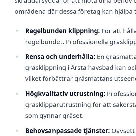
skräddarsydda för att möta dina behov o
områdena där dessa företag kan hjälpa ti
Regelbunden klippning:
För att hålla
regelbundet. Professionella gräsklippar
Rensa och underhålla:
En gräsmatta
gräsklippning i Årsta havsbad kan oc
vilket förbättrar gräsmattans utseen
Högkvalitativ utrustning:
Professio
gräsklipparutrustning för att säkerstä
som gynnar gräset.
Behovsanpassade tjänster:
Oavsett 