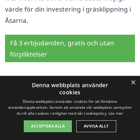
värde för din investering i gräsklippning i
Åsarna.
Få 3 erbjudanden, gratis och utan
förpliktelser
×
Denna webbplats använder
Sök efter en
cookies
professionell för
Denna webbplats använder cookies för att förbättra
användarupplevelsen. Genom att använda vår webbplats samtycker
du till alla cookies i enlighet med vår cookiepolicy.
Läs mer
gräsklippning i andra
ACCEPTERA ALLA
AVVISA ALLT
städer nära Åsarna