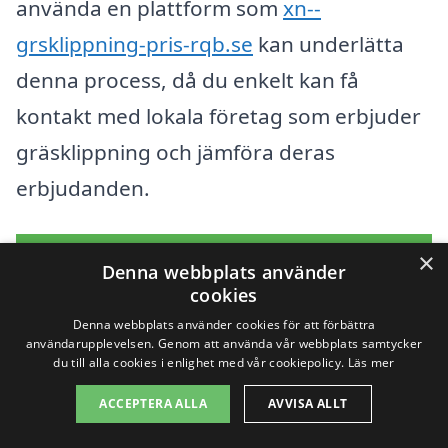
använda en plattform som
xn--
grsklippning-pris-rqb.se
kan underlätta
denna process, då du enkelt kan få
kontakt med lokala företag som erbjuder
gräsklippning och jämföra deras
erbjudanden.
Få 3 erbjudanden, gratis och utan
×
Denna webbplats använder
förpliktelser
cookies
Denna webbplats använder cookies för att förbättra
användarupplevelsen. Genom att använda vår webbplats samtycker
du till alla cookies i enlighet med vår cookiepolicy.
Läs mer
Sök efter en
ACCEPTERA ALLA
AVVISA ALLT