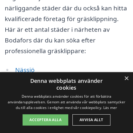
närliggande städer där du också kan hitta
kvalificerade företag för gräsklippning.
Här är ett antal städer i närheten av
Bodafors där du kan söka efter
professionella gräsklippare:
Nässjö
×
Denna webbplats använder
Hultsfred
cookies
Denna webbplats använder cookies för att förbättra
Vetlanda
användarupplevelsen. Genom att använda vår webbplats samtycker
du till alla cookies i enlighet med vår cookiepolicy.
Läs mer
Eksjö
ACCEPTERA ALLA
AVVISA ALLT
Mörlunda