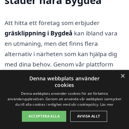
städer nära Bygdeå
Att hitta ett företag som erbjuder
gräsklippning i Bygdeå
kan ibland vara
en utmaning, men det finns flera
alternativ i närheten som kan hjälpa dig
med dina behov. Genom vår plattform
kan du snabbt och enkelt få kontakt med
×
Denna webbplats använder
pålitliga gräsklippningsföretag i din lokala
cookies
Denna webbplats använder cookies för att förbättra
area. I området omkring Bygdeå finns det
användarupplevelsen. Genom att använda vår webbplats samtycker
många städer som erbjuder olika typer av
du till alla cookies i enlighet med vår cookiepolicy.
Läs mer
landskapsvård och gräsklippningstjänster.
ACCEPTERA ALLA
AVVISA ALLT