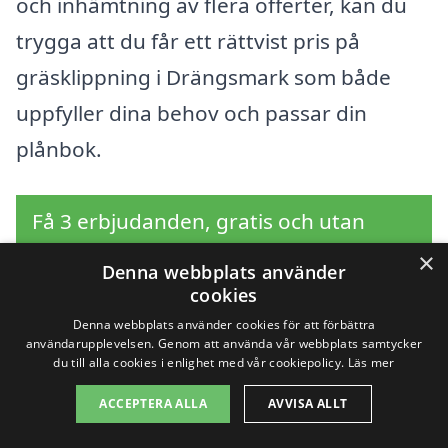
och inhämtning av flera offerter, kan du
trygga att du får ett rättvist pris på
gräsklippning i Drängsmark som både
uppfyller dina behov och passar din
plånbok.
Få 3 erbjudanden, gratis och utan
förpliktelser
×
Denna webbplats använder
cookies
Denna webbplats använder cookies för att förbättra
användarupplevelsen. Genom att använda vår webbplats samtycker
Sök efter en
du till alla cookies i enlighet med vår cookiepolicy.
Läs mer
professionell för
ACCEPTERA ALLA
AVVISA ALLT