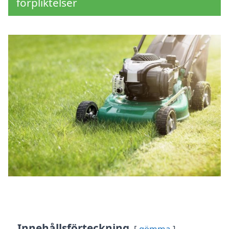
förpliktelser
Innehållsförteckning
gömma