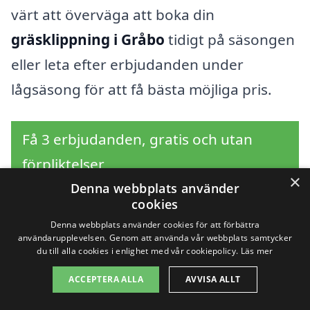
värt att överväga att boka din
gräsklippning i Gråbo
tidigt på säsongen
eller leta efter erbjudanden under
lågsäsong för att få bästa möjliga pris.
Få 3 erbjudanden, gratis och utan
förpliktelser
×
Denna webbplats använder
cookies
Denna webbplats använder cookies för att förbättra
Sök efter en
användarupplevelsen. Genom att använda vår webbplats samtycker
du till alla cookies i enlighet med vår cookiepolicy.
Läs mer
professionell för
ACCEPTERA ALLA
AVVISA ALLT
gräsklippning i andra