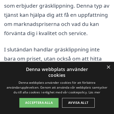
som erbjuder gräsklippning. Denna typ av
tjänst kan hjälpa dig att få en uppfattning
om marknadspriserna och vad du kan
förvänta dig i kvalitet och service.
I slutändan handlar gräsklippning inte
bara om priset, utan också om att hitta
×
rätt leverantör som kan möta dina
Denna webbplats använder
cookies
specifika behov och önskemål. Tveka inte
Denna webbplats använder cookies för att förbättra
att ställa frågor och begära offerter för
användarupplevelsen. Genom att använda vår webbplats samtycker
du till alla cookies i enlighet med vår cookiepolicy.
Läs mer
att kunna fatta ett informerat beslut!
ACCEPTERA ALLA
AVVISA ALLT
Få 3 erbjudanden, gratis och utan