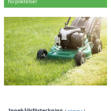
förpliktelser
Innehållsförteckning
gömma