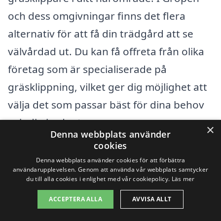
och dess omgivningar finns det flera
alternativ för att få din trädgård att se
välvårdad ut. Du kan få offreta från olika
företag som är specialiserade på
gräsklippning, vilket ger dig möjlighet att
välja det som passar bäst för dina behov
och din budget.
×
Denna webbplats använder
cookies
Om du söker gräsklippningstjänster i
Denna webbplats använder cookies för att förbättra
närliggande städer finns det många
användarupplevelsen. Genom att använda vår webbplats samtycker
du till alla cookies i enlighet med vår cookiepolicy.
Läs mer
alternativ att överväga. Här är några
ACCEPTERA ALLA
AVVISA ALLT
städer i närheten där du kan hitta