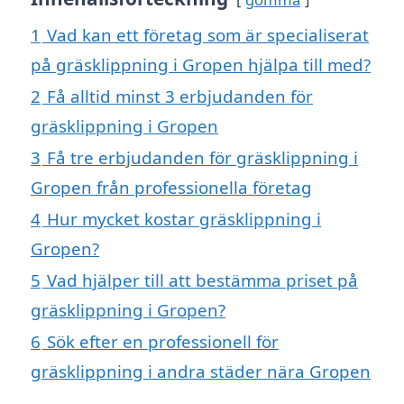
1
Vad kan ett företag som är specialiserat
på gräsklippning i Gropen hjälpa till med?
2
Få alltid minst 3 erbjudanden för
gräsklippning i Gropen
3
Få tre erbjudanden för gräsklippning i
Gropen från professionella företag
4
Hur mycket kostar gräsklippning i
Gropen?
5
Vad hjälper till att bestämma priset på
gräsklippning i Gropen?
6
Sök efter en professionell för
gräsklippning i andra städer nära Gropen