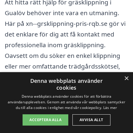
Att hitta rätt hjälp för gräsklippning i
Gualöv behöver inte vara en utmaning.
Här på xn--grsklippning-pris-rqb.se gör vi
det enklare för dig att få kontakt med
professionella inom gräsklippning.
Oavsett om du söker en enkel klippning
eller mer omfattande trädgårdsskötsel,
kan du samla in offerter från olika lokala
×
Denna webbplats använder
företag och jämföra deras tjänster och
cookies
Denna webbplats använder cookies för att förbättra
priser.
användarupplevelsen. Genom att använda vår webbplats samtycker
du till alla cookies i enlighet med vår cookiepolicy.
Läs mer
Det finns flera städer runt omkring
ACCEPTERA ALLA
AVVISA ALLT
Gualöv där du kan hitta pålitliga tjänster