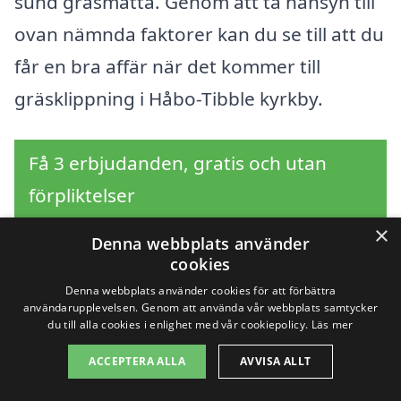
sund gräsmatta. Genom att ta hänsyn till
ovan nämnda faktorer kan du se till att du
får en bra affär när det kommer till
gräsklippning i Håbo-Tibble kyrkby.
Få 3 erbjudanden, gratis och utan
förpliktelser
×
Denna webbplats använder
cookies
Sök efter en
Denna webbplats använder cookies för att förbättra
användarupplevelsen. Genom att använda vår webbplats samtycker
professionell för
du till alla cookies i enlighet med vår cookiepolicy.
Läs mer
ACCEPTERA ALLA
AVVISA ALLT
gräsklippning i andra