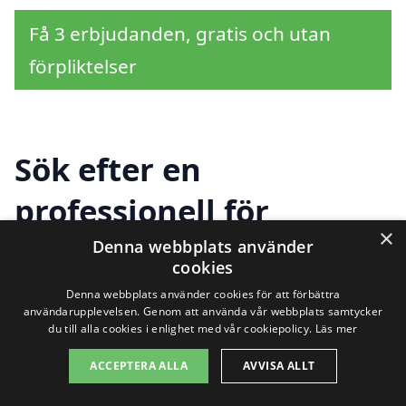
Få 3 erbjudanden, gratis och utan
förpliktelser
Sök efter en
professionell för
×
gräsklippning i andra
Denna webbplats använder
cookies
städer nära Järpen
Denna webbplats använder cookies för att förbättra
användarupplevelsen. Genom att använda vår webbplats samtycker
du till alla cookies i enlighet med vår cookiepolicy.
Läs mer
Att hålla gräsmattan välskött är viktigt för
ACCEPTERA ALLA
AVVISA ALLT
att skapa en trevlig utomhusmiljö. Om du