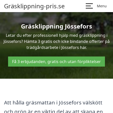
Gräsklippning-pris.se
Menu
Gräsklippning Jössefors
Letar du efter professionell hjälp med gräsklippning i
Jössefors? Hämta 3 gratis och icke bindande offerter på
trädgårdsarbete i Jössefors här.
Få 3 erbjudanden, gratis och utan förpliktelser
Att hålla gräsmattan i Jössefors välskött
och grön är en viktig del av att skapa en