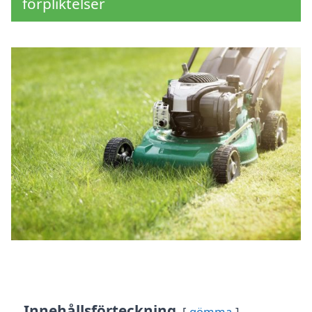
förpliktelser
Innehållsförteckning
gömma