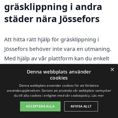
gräsklippning i andra
städer nära Jössefors
Att hitta rätt hjälp för gräsklippning i
Jössefors behöver inte vara en utmaning.
Med hjälp av vår plattform kan du enkelt
få kontakt med professionella
×
Denna webbplats använder
gräsklipparfirmor i området. Vi förstår
cookies
vikten av en välskött gräsmatta, och vi vill
Denna webbplats använder cookies för att förbättra
användarupplevelsen. Genom att använda vår webbplats samtycker
hjälpa dig att få de bästa erbjudandena
du till alla cookies i enlighet med vår cookiepolicy.
Läs mer
för din gräsklippning. För att utöka din
ACCEPTERA ALLA
AVVISA ALLT
sökning kan det vara bra att också titta på