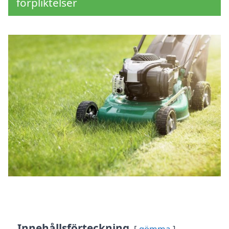
förpliktelser
Innehållsförteckning
gömma