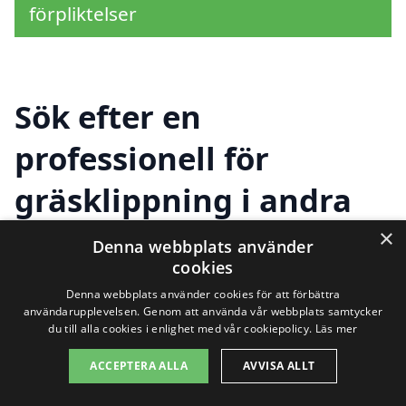
förpliktelser
Sök efter en
professionell för
gräsklippning i andra
städer nära Junsele
×
Denna webbplats använder
cookies
Denna webbplats använder cookies för att förbättra
Att hitta hjälp för gräsklippning i Junsele
användarupplevelsen. Genom att använda vår webbplats samtycker
du till alla cookies i enlighet med vår cookiepolicy.
Läs mer
behöver inte vara svårt. Det finns många
ACCEPTERA ALLA
AVVISA ALLT
professionella företag som erbjuder