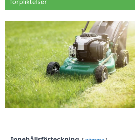
förpliktelser
Innehållsförteckning
gömma