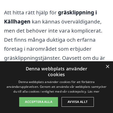
Att hitta rätt hjälp för
gräsklippning i
Källhagen
kan kännas överväldigande,
men det behöver inte vara komplicerat.
Det finns många duktiga och erfarna
företag i närområdet som erbjuder
gräsklippningstjänster. Oavsett om du är
×
bosatt i Källhagen eller i en av de många
Denna webbplats använder
cookies
kringliggande städerna, så är det viktigt
Denna webbplats använder cookies för att förbättra
att välja rätt firma för att säkerställa att
användarupplevelsen. Genom att använda vår webbplats samtycker
du till alla cookies i enlighet med vår cookiepolicy.
Läs mer
din trädgård ser ut som du vill.
ACCEPTERA ALLA
AVVISA ALLT
Några av de omgivande städerna där du