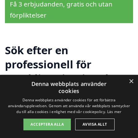
Få 3 erbjudanden, gratis och utan
förpliktelser
Sök efter en
professionell för
gräsklippning i andra
×
Denna webbplats använder
städer nära Karesuando
cookies
Denna webbplats använder cookies för att förbättra
användarupplevelsen. Genom att använda vår webbplats samtycker
du till alla cookies i enlighet med vår cookiepolicy.
Läs mer
Att hitta professionell hjälp för
ACCEPTERA ALLA
AVVISA ALLT
gräsklippning i Karesuando
kan vara en