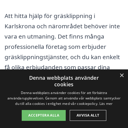
Att hitta hjälp för gräsklippning i
Karlskrona och närområdet behöver inte
vara en utmaning. Det finns många
professionella företag som erbjuder
gräsklippningstjänster, och du kan enkelt
få olika erbjudanden som passar dina
×
behov och din budget. Oavsett om du
Denna webbplats använder
cookies
behöva en engångstjänst eller
Denna webbplats använder cookies för att förbättra
regelbundet underhåll, kan du snabbt få
användarupplevelsen. Genom att använda vår webbplats samtycker
du till alla cookies i enlighet med vår cookiepolicy.
Läs mer
hjälp av experter.
ACCEPTERA ALLA
AVVISA ALLT
Här är några av de omkringliggande