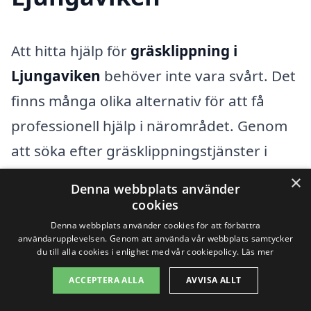
Att hitta hjälp för
gräsklippning i
Ljungaviken
behöver inte vara svårt. Det
finns många olika alternativ för att få
professionell hjälp i närområdet. Genom
att söka efter gräsklippningstjänster i
närliggande städer kan du enkelt jämföra
×
Denna webbplats använder
priser och kvaliteter. Här är några
cookies
områden där du kan hitta kompetenta
Denna webbplats använder cookies för att förbättra
användarupplevelsen. Genom att använda vår webbplats samtycker
företag för gräsklippning:
du till alla cookies i enlighet med vår cookiepolicy.
Läs mer
ACCEPTERA ALLA
AVVISA ALLT
Sölvesborg