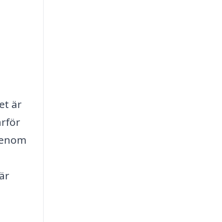
et är
ärför
Genom
är