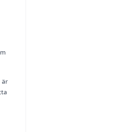
om
 är
tta