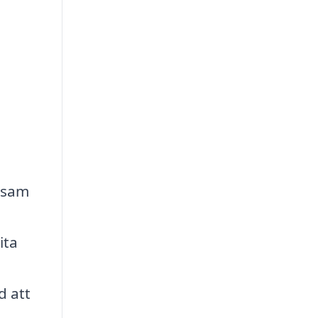
ivsam
ita
d att