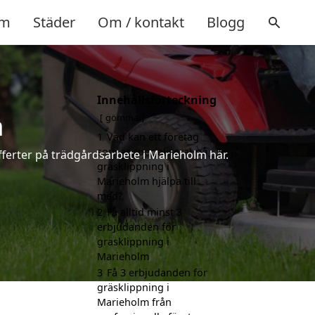
m
Städer
Om / kontakt
Blogg
Innehållsförteckning
m
gömma
1
Vad kan ett företag
som är specialiserat på
fferter på trädgårdsarbete i Marieholm här.
gräsklippning i
Marieholm hjälpa till
med?
2
Få alltid minst 3
erbjudanden för
gräsklippning i
Marieholm
3
Få 3 erbjudanden för
gräsklippning i
Marieholm från