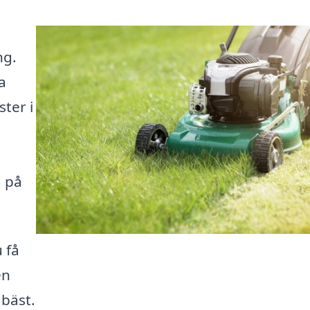
ng.
a
ter i
g på
 få
en
 bäst.