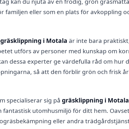
etag kan du njuta av en frodig, grön gräsmatt
ör familjen eller som en plats för avkoppling o
m
gräsklippning i Motala
är inte bara praktiskt
arbetet utförs av personer med kunskap om kor
kan dessa experter ge värdefulla råd om hur 
ningarna, så att den förblir grön och frisk år
 specialiserar sig på
gräsklippning i Motala
n fantastisk utomhusmiljö för ditt hem. Oavse
ogräsbekämpning eller andra trädgårdstjänst