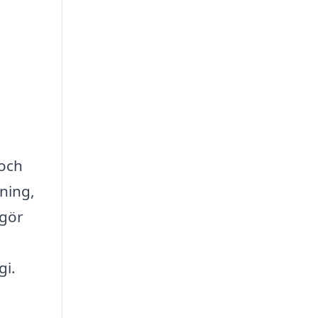
 och
ning,
 gör
gi.