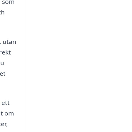
a som
ch
, utan
rekt
du
et
ett
tt om
er,