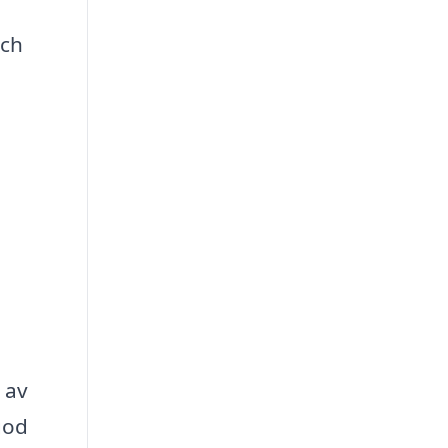
och
l av
god