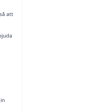
så att
bjuda
din