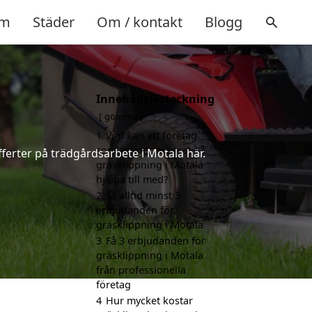
m
Städer
Om / kontakt
Blogg
Innehållsförteckning
gömma
1
Vad kan ett företag
som är specialiserat på
ferter på trädgårdsarbete i Motala här.
gräsklippning i Motala
hjälpa till med?
2
Få alltid minst 3
erbjudanden för
gräsklippning i Motala
3
Få 3 erbjudanden för
gräsklippning i Motala
från professionella
företag
4
Hur mycket kostar