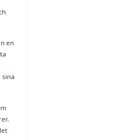
ch
an en
tta
 sina
om
rer.
det