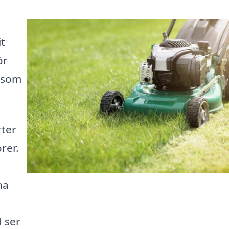
t
ör
g som
rter
rer.
na
d ser