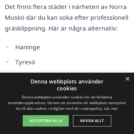
Det finns flera städer i närheten av Norra
Muskö där du kan söka efter professionell
gräsklippning. Här är några alternativ:
Haninge
Tyresö
Nynäshamn
×
Denna webbplats använder
cookies
Huddinge
Denna webbplats använder cookies för att förbättra
användarupplevelsen. Genom att använda vår webbplats samtycker
Sundbyberg
du till alla cookies i enlighet med vår cookiepolicy.
Läs mer
Botkyrka
ACCEPTERA ALLA
AVVISA ALLT