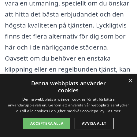
vara en utmaning, speciellt om du önskar
att hitta det bästa erbjudandet och den
högsta kvaliteten på tjänsten. Lyckligtvis
finns det flera alternativ för dig som bor
här och i de närliggande städerna.
Oavsett om du behöver en enstaka
klippning eller en regelbunden tjänst, kan
×
du göra detta enkelt genom att använda
Denna webbplats använder
cookies
vår plattform.
Denna webbplats använder cookies för att förbättra
användarupplevelsen. Genom att använda vår webbplats samtycker
Några av de omkringliggande städerna
du till alla cookies i enlighet med vår cookiepolicy.
Läs mer
där du kan hitta företag som erbjuder
ACCEPTERA ALLA
AVVISA ALLT
gräsklippning är: