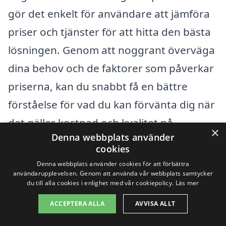
gör det enkelt för användare att jämföra
priser och tjänster för att hitta den bästa
lösningen. Genom att noggrant överväga
dina behov och de faktorer som påverkar
priserna, kan du snabbt få en bättre
förståelse för vad du kan förvänta dig när
det gäller kostnad och kvalitet på
×
Denna webbplats använder
gräsklippning i Nyköping.
cookies
Denna webbplats använder cookies för att förbättra
användarupplevelsen. Genom att använda vår webbplats samtycker
Få 3 erbjudanden, gratis och utan
du till alla cookies i enlighet med vår cookiepolicy.
Läs mer
förpliktelser
ACCEPTERA ALLA
AVVISA ALLT