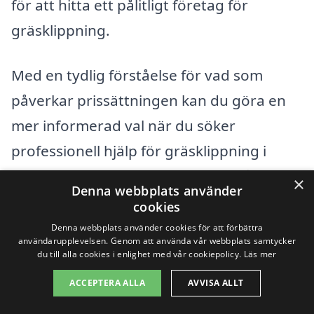
för att hitta ett pålitligt företag för
gräsklippning.
Med en tydlig förståelse för vad som
påverkar prissättningen kan du göra en
mer informerad val när du söker
professionell hjälp för gräsklippning i
Oxhalsö. Tveka inte att använda vår
×
Denna webbplats använder
plattform för att hitta kvalificerade
cookies
företag som kan ge dig ett
Denna webbplats använder cookies för att förbättra
användarupplevelsen. Genom att använda vår webbplats samtycker
konkurrenskraftigt erbjudande och
du till alla cookies i enlighet med vår cookiepolicy.
Läs mer
säkerställa att din gräsmatta hålls i
ACCEPTERA ALLA
AVVISA ALLT
toppskick.