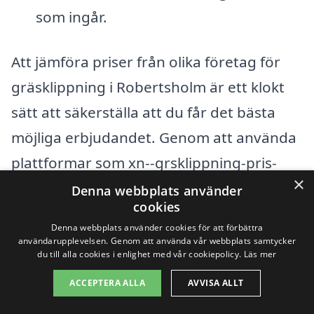
som ingår.
Att jämföra priser från olika företag för
gräsklippning i Robertsholm är ett klokt
sätt att säkerställa att du får det bästa
möjliga erbjudandet. Genom att använda
plattformar som xn--grsklippning-pris-
×
rqb.se kan du enkelt be om offerter från
Denna webbplats använder
cookies
lokala företag och få en översikt över
Denna webbplats använder cookies för att förbättra
priser och tjänster. Detta hjälper dig inte
användarupplevelsen. Genom att använda vår webbplats samtycker
du till alla cookies i enlighet med vår cookiepolicy.
Läs mer
bara att fatta ett informerat beslut, utan
ACCEPTERA ALLA
AVVISA ALLT
även att säkerställa att du anlitar en
professionell och pålitlig tjänsteleverantör