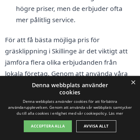
högre priser, men de erbjuder ofta
mer pålitlig service.
För att få bästa möjliga pris för
gräsklippning i Skillinge är det viktigt att
jämföra flera olika erbjudanden från
lokala företag. Genom att använda våra
×
tjänster kan du enkelt få in flera offerter,
Denna webbplats använder
cookies
vilket ger dig möjlighet att välja det bästa
Denna webbplats använder cookies för att förbättra
alternativet för dina behov och din
användarupplevelsen. Genom att använda vår webbplats samtycker
du till alla cookies i enlighet med vår cookiepolicy.
Läs mer
budget. Att anlita ett professionellt
ACCEPTERA ALLA
AVVISA ALLT
företag för gräsklippning kan spara tid