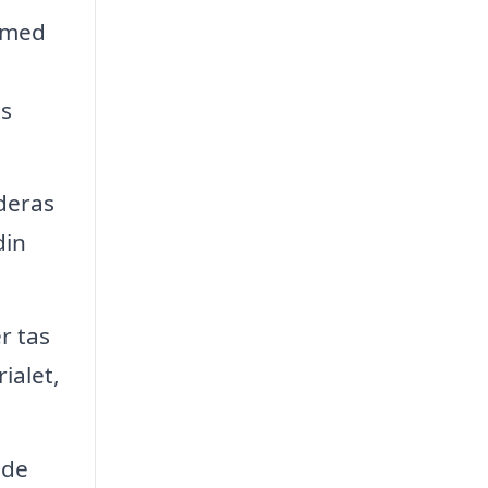
t med
ns
deras
din
r tas
ialet,
nde