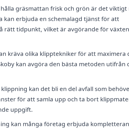
 hålla gräsmattan frisk och grön är det viktig
a kan erbjuda en schemalagd tjänst för att
å rätt tidpunkt, vilket är avgörande för växte
n kräva olika klipptekniker för att maximera 
i Skoby kan avgöra den bästa metoden utifrån 
 klippning kan det bli en del avfall som behöve
ster för att samla upp och ta bort klippmater
nde uppgift.
ning kan många företag erbjuda komplettera