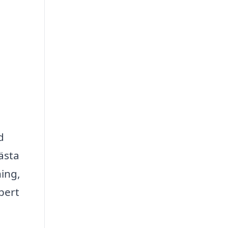
d
bästa
ning,
pert