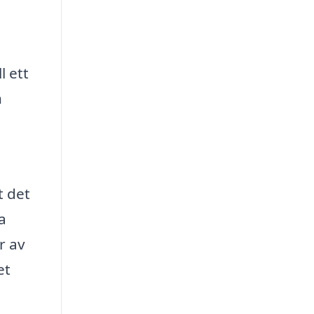
l ett
h
t det
a
r av
et