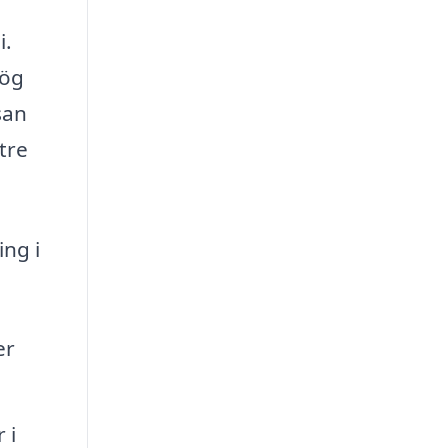
i.
hög
san
ttre
ing i
er
 i