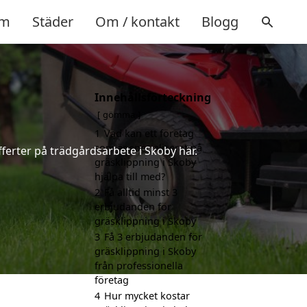
m
Städer
Om / kontakt
Blogg
Innehållsförteckning
gömma
1
Vad kan ett företag
som är specialiserat på
ferter på trädgårdsarbete i Skoby här.
gräsklippning i Skoby
hjälpa till med?
2
Få alltid minst 3
erbjudanden för
gräsklippning i Skoby
3
Få 3 erbjudanden för
gräsklippning i Skoby
från professionella
företag
4
Hur mycket kostar