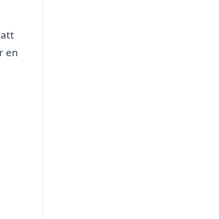
 att
r en