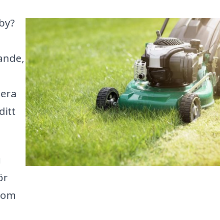
oby?
ande,
lera
ditt
u
ör
r om