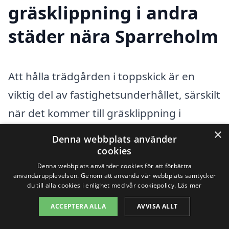
gräsklippning i andra
städer nära Sparreholm
Att hålla trädgården i toppskick är en
viktig del av fastighetsunderhållet, särskilt
när det kommer till gräsklippning i
Sparreholm. Om du söker efter
×
Denna webbplats använder
professionell hjälp för att klippa gräset
cookies
kan lejonparten av ditt arbete göras
Denna webbplats använder cookies för att förbättra
användarupplevelsen. Genom att använda vår webbplats samtycker
enklare genom att hitta erfarna företag i
du till alla cookies i enlighet med vår cookiepolicy.
Läs mer
grannstäder. Genom att jämföra olika
ACCEPTERA ALLA
AVVISA ALLT
alternativ kan du säkerställa att du får