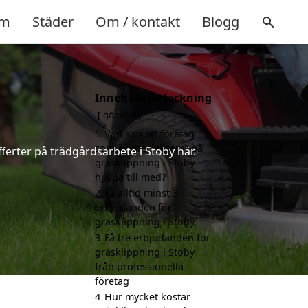
m
Städer
Om / kontakt
Blogg
Innehållsförteckning
gömma
1
Vad kan ett företag
som är specialiserat på
ferter på trädgårdsarbete i Stoby här.
gräsklippning i Stoby
hjälpa till med?
2
Få alltid minst 3
erbjudanden för
gräsklippning i Stoby
3
Få tre erbjudanden för
gräsklippning i Stoby
från professionella
företag
4
Hur mycket kostar