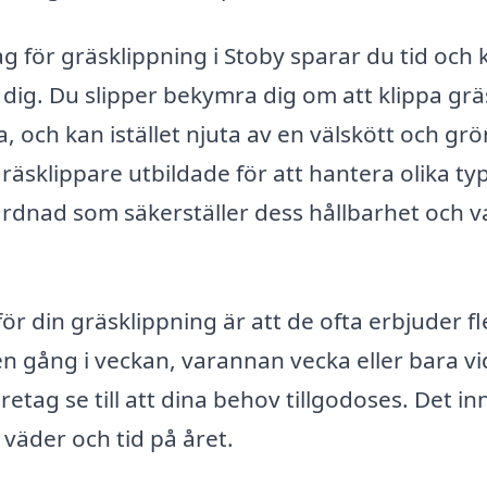
ag för gräsklippning i Stoby sparar du tid och 
r dig. Du slipper bekymra dig om att klippa grä
ch kan istället njuta av en välskött och grö
äsklippare utbildade för att hantera olika ty
rdnad som säkerställer dess hållbarhet och v
ör din gräsklippning är att de ofta erbjuder fl
 gång i veckan, varannan vecka eller bara vi
företag se till att dina behov tillgodoses. Det i
 väder och tid på året.