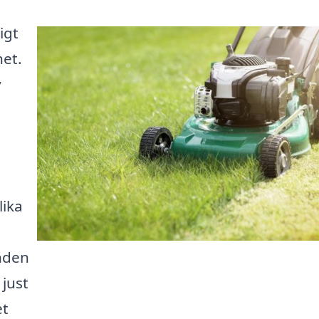
igt
het.
y
lika
t
nden
just
et