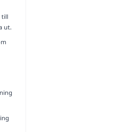
ill
a ut.
som
ning
ning