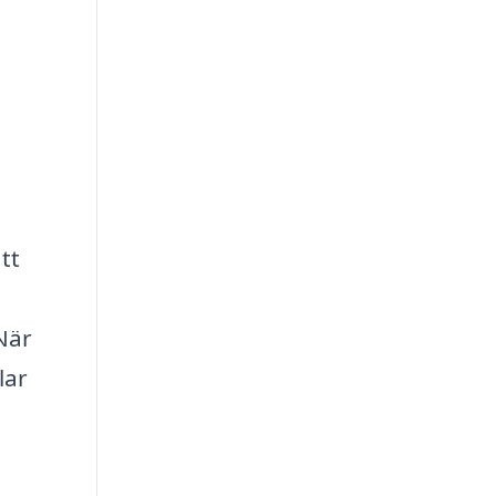
tt
 När
lar