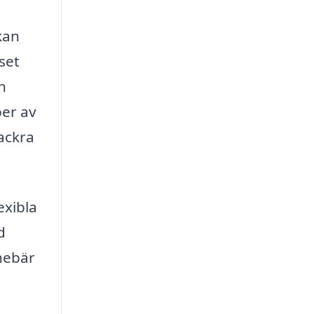
kan
set
n
per av
ackra
exibla
d
nnebär