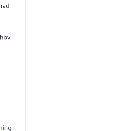
lnad
ehov.
ning i