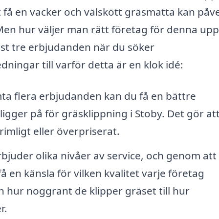
tt få en vacker och välskött gräsmatta kan påv
en hur väljer man rätt företag för denna upp
nst tre erbjudanden när du söker
ningar till varför detta är en klok idé:
a flera erbjudanden kan du få en bättre
igger på för gräsklippning i Stoby. Det gör at
imligt eller överpriserat.
rbjuder olika nivåer av service, och genom att
en känsla för vilken kvalitet varje företag
ån hur noggrant de klipper gräset till hur
r.