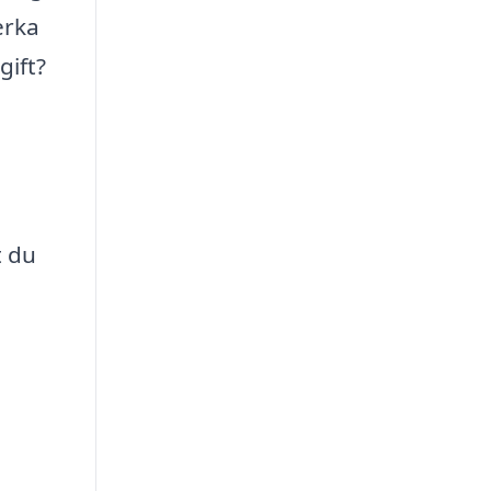
erka
gift?
t du