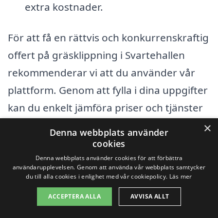
extra kostnader.
För att få en rättvis och konkurrenskraftig
offert på gräsklippning i Svartehallen
rekommenderar vi att du använder vår
plattform. Genom att fylla i dina uppgifter
kan du enkelt jämföra priser och tjänster
från olika lokala företag. På så sätt kan du
×
Denna webbplats använder
hitta den mest passande lösningen för din
cookies
gräsmatta och din plånbok. Låt oss hjälpa
Denna webbplats använder cookies för att förbättra
användarupplevelsen. Genom att använda vår webbplats samtycker
dig att hitta den rätta tjänsten för att
du till alla cookies i enlighet med vår cookiepolicy.
Läs mer
hålla din gräsmatta i toppskick!
ACCEPTERA ALLA
AVVISA ALLT