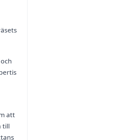
räsets
 och
pertis
m att
till
ttans