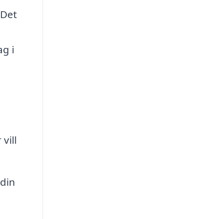
 Det
g i
vill
din