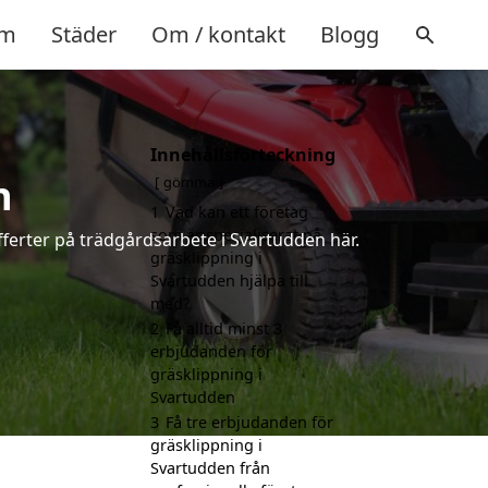
m
Städer
Om / kontakt
Blogg
Innehållsförteckning
n
gömma
1
Vad kan ett företag
som är specialiserat på
fferter på trädgårdsarbete i Svartudden här.
gräsklippning i
Svartudden hjälpa till
med?
2
Få alltid minst 3
erbjudanden för
gräsklippning i
Svartudden
3
Få tre erbjudanden för
gräsklippning i
Svartudden från