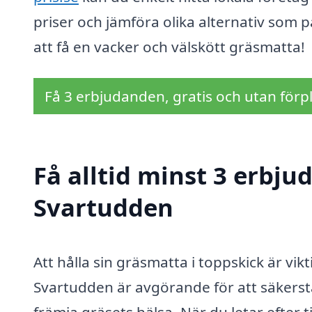
priser och jämföra olika alternativ som p
att få en vacker och välskött gräsmatta!
Få 3 erbjudanden, gratis och utan förpl
Få alltid minst 3 erbju
Svartudden
Att hålla sin gräsmatta i toppskick är vik
Svartudden är avgörande för att säkerstäl
främja gräsets hälsa. När du letar efter t