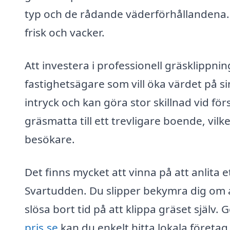
typ och de rådande väderförhållandena. 
frisk och vacker.
Att investera i professionell gräsklippni
fastighetsägare som vill öka värdet på s
intryck och kan göra stor skillnad vid f
gräsmatta till ett trevligare boende, vi
besökare.
Det finns mycket att vinna på att anlita e
Svartudden. Du slipper bekymra dig om att
slösa bort tid på att klippa gräset själ
pris.se
kan du enkelt hitta lokala företag