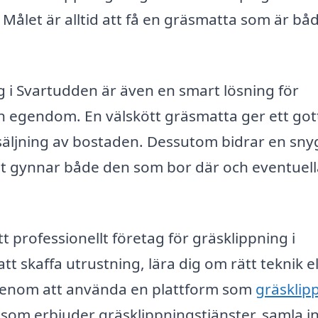
Målet är alltid att få en gräsmatta som är bå
ng i Svartudden är även en smart lösning för
in egendom. En välskött gräsmatta ger ett got
örsäljning av bostaden. Dessutom bidrar en sn
lket gynnar både den som bor där och eventuel
tt professionellt företag för gräsklippning i
 skaffa utrustning, lära dig om rätt teknik el
v. Genom att använda en plattform som
gräsklip
 som erbjuder gräsklippningstjänster, samla i