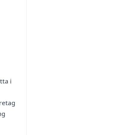
ta i
öretag
ng