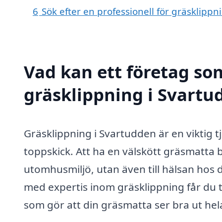
6
Sök efter en professionell för gräsklipp
Vad kan ett företag som
gräsklippning i Svartu
Gräsklippning i Svartudden är en viktig t
toppskick. Att ha en välskött gräsmatta bid
utomhusmiljö, utan även till hälsan hos 
med expertis inom gräsklippning får du ti
som gör att din gräsmatta ser bra ut he