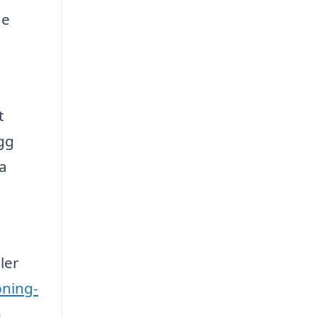
de
t
ygg
la
ler
pning-
n