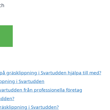
ch
 på gräsklippning i Svartudden hjälpa till med?
ippning i Svartudden
vartudden från professionella företag
tudden?
gräsklippning i Svartudden?