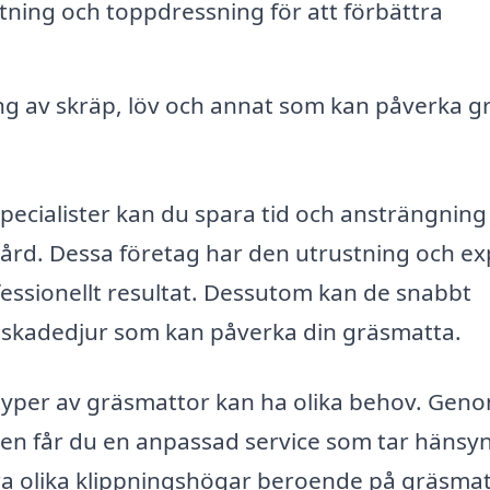
tning och toppdressning för att förbättra
g av skräp, löv och annat som kan påverka g
specialister kan du spara tid och ansträngning
dgård. Dessa företag har den utrustning och ex
essionellt resultat. Dessutom kan de snabbt
r skadedjur som kan påverka din gräsmatta.
a typer av gräsmattor kan ha olika behov. Geno
dden får du en anpassad service som tar hänsyn 
ära olika klippningshögar beroende på gräsma