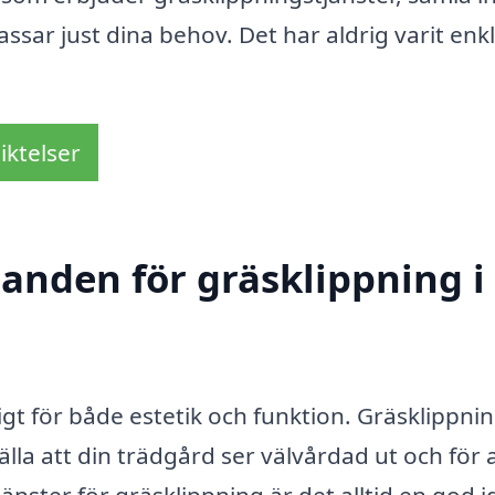
assar just dina behov. Det har aldrig varit enk
iktelser
danden för gräsklippning i
tigt för både estetik och funktion. Gräsklippnin
la att din trädgård ser välvårdad ut och för 
jänster för gräsklippning är det alltid en god i