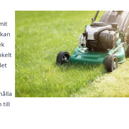
mit
 kan
ek
nkelt
det
hålla
till