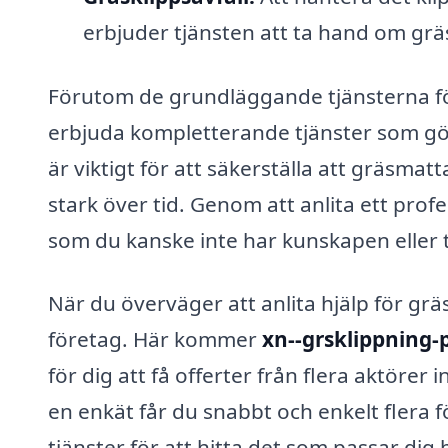
erbjuder tjänsten att ta hand om gräs
Förutom de grundläggande tjänsterna f
erbjuda kompletterande tjänster som göd
är viktigt för att säkerställa att gräsma
stark över tid. Genom att anlita ett prof
som du kanske inte har kunskapen eller ti
När du överväger att anlita hjälp för grä
företag. Här kommer
xn--grsklippning-p
för dig att få offerter från flera aktörer
en enkät får du snabbt och enkelt flera f
tjänster för att hitta det som passar dig 