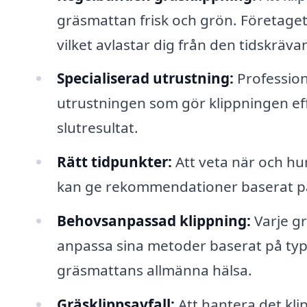
gräsmattan frisk och grön. Företaget 
vilket avlastar dig från den tidskräv
Specialiserad utrustning:
Professione
utrustningen som gör klippningen effe
slutresultat.
Rätt tidpunkter:
Att veta när och hur
kan ge rekommendationer baserat på
Behovsanpassad klippning:
Varje gr
anpassa sina metoder baserat på ty
gräsmattans allmänna hälsa.
Gräsklippsavfall:
Att hantera det kli