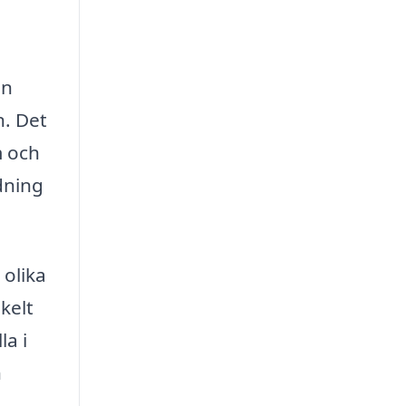
en
n. Det
m och
dning
 olika
kelt
la i
h