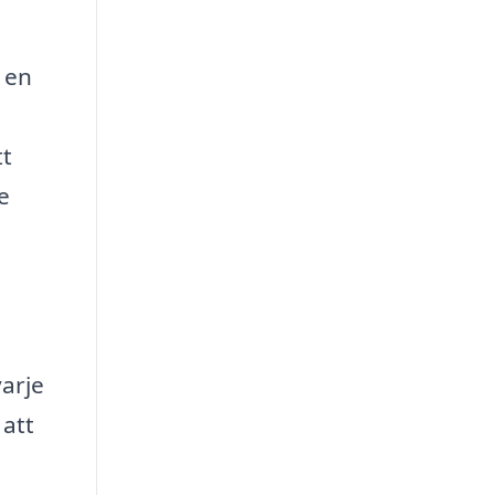
 en
tt
e
varje
 att