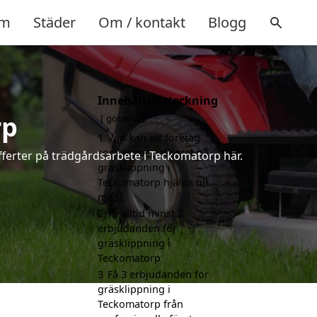
m
Städer
Om / kontakt
Blogg
Innehållsförteckning
rp
gömma
1
Vad kan ett företag
som är specialiserat på
fferter på trädgårdsarbete i Teckomatorp här.
gräsklippning i
Teckomatorp hjälpa till
med?
2
Få alltid minst 3
erbjudanden för
gräsklippning i
Teckomatorp
3
Få 3 erbjudanden för
gräsklippning i
Teckomatorp från