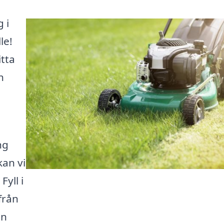
 i
le!
itta
n
ng
kan vi
Fyll i
från
en