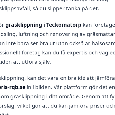
klippsavfall, så du slipper tänka på det.
ör
gräsklippning i Teckomatorp
kan företag
sling, luftning och renovering av gräsmatta
ttan inte bara ser bra ut utan också är hälsosa
essionellt företag kan du få expertis och vägle
den att utföra själv.
sklippning, kan det vara en bra idé att jämföra
ris-rqb.se
in i bilden. Vår plattform gör det en
 inom gräsklippning i ditt område. Genom att fyl
örslag, vilket gör att du kan jämföra priser oc
bäst.