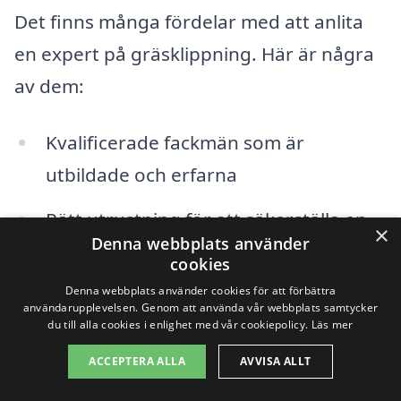
Det finns många fördelar med att anlita
en expert på gräsklippning. Här är några
av dem:
Kvalificerade fackmän som är
utbildade och erfarna
Rätt utrustning för att säkerställa en
×
Denna webbplats använder
jämn och effektiv klippning
cookies
Denna webbplats använder cookies för att förbättra
Tidssparande – du slipper tänka på
användarupplevelsen. Genom att använda vår webbplats samtycker
gräsklippningen själv
du till alla cookies i enlighet med vår cookiepolicy.
Läs mer
ACCEPTERA ALLA
AVVISA ALLT
Erbjudanden och paketpriser kan vara