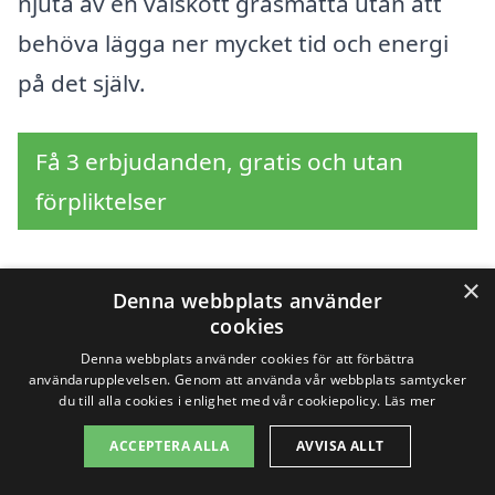
njuta av en välskött gräsmatta utan att
behöva lägga ner mycket tid och energi
på det själv.
Få 3 erbjudanden, gratis och utan
förpliktelser
×
Denna webbplats använder
Sök efter professionell
cookies
Denna webbplats använder cookies för att förbättra
gräsklippning i
användarupplevelsen. Genom att använda vår webbplats samtycker
du till alla cookies i enlighet med vår cookiepolicy.
Läs mer
närliggande städer till
ACCEPTERA ALLA
AVVISA ALLT
Tormestorp