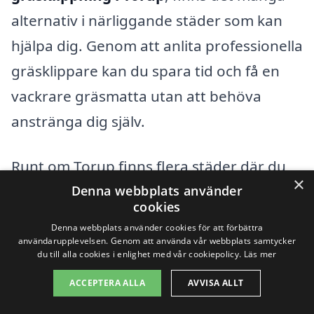
alternativ i närliggande städer som kan
hjälpa dig. Genom att anlita professionella
gräsklippare kan du spara tid och få en
vackrare gräsmatta utan att behöva
anstränga dig själv.
Runt om Torup finns flera städer där du
×
kan hitta duktiga företag som erbjuder
Denna webbplats använder
cookies
gräsklippningstjänster. Dessa inkluderar:
Denna webbplats använder cookies för att förbättra
användarupplevelsen. Genom att använda vår webbplats samtycker
du till alla cookies i enlighet med vår cookiepolicy.
Läs mer
Hyltebruk
ACCEPTERA ALLA
AVVISA ALLT
Skåre