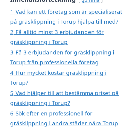
1
Vad kan ett företag som är specialiserat
på gräsklippning i Torup hjälpa till med?
2
Få alltid minst 3 erbjudanden för
gräsklippning i Torup
3
Få 3 erbjudanden för gräsklippning i
Torup från professionella företag
4
Hur mycket kostar gräsklippning i
Torup?
5
Vad hjälper till att bestämma priset på
gräsklippning i Torup?
6
Sök efter en professionell för
gräsklippning i andra städer nära Torup