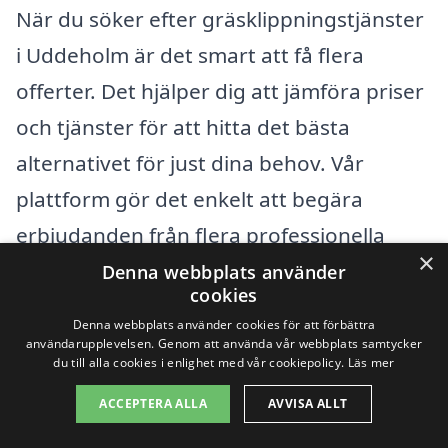
När du söker efter gräsklippningstjänster
i Uddeholm är det smart att få flera
offerter. Det hjälper dig att jämföra priser
och tjänster för att hitta det bästa
alternativet för just dina behov. Vår
plattform gör det enkelt att begära
erbjudanden från flera professionella
×
aktörer i ditt område, så att du kan fatta
Denna webbplats använder
cookies
ett välinformerat beslut. Tänk på att alltid
Denna webbplats använder cookies för att förbättra
kommunicera tydligt med företagen om
användarupplevelsen. Genom att använda vår webbplats samtycker
du till alla cookies i enlighet med vår cookiepolicy.
Läs mer
dina önskemål och förväntningar, så att
ACCEPTERA ALLA
AVVISA ALLT
du får en skräddarsydd lösning som