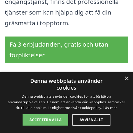
engångstjänst, finns det professionella
tjänster som kan hjälpa dig att få din
gräsmatta i toppform.
Få 3 erbjudanden, gratis och utan
förpliktelser
×
Denna webbplats använder
Sök efter en
cookies
Denna webbplats använder cookies för att förbättra
professionell för
användarupplevelsen. Genom att använda vår webbplats samtycker
du till alla cookies i enlighet med vår cookiepolicy.
Läs mer
gräsklippning i andra
ACCEPTERA ALLA
AVVISA ALLT
städer nära Upplanda