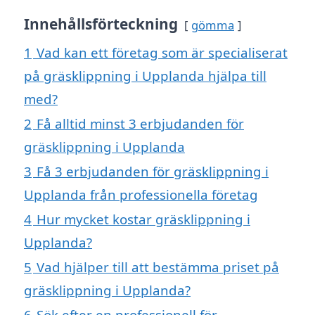
Innehållsförteckning
gömma
1
Vad kan ett företag som är specialiserat
på gräsklippning i Upplanda hjälpa till
med?
2
Få alltid minst 3 erbjudanden för
gräsklippning i Upplanda
3
Få 3 erbjudanden för gräsklippning i
Upplanda från professionella företag
4
Hur mycket kostar gräsklippning i
Upplanda?
5
Vad hjälper till att bestämma priset på
gräsklippning i Upplanda?
6
Sök efter en professionell för