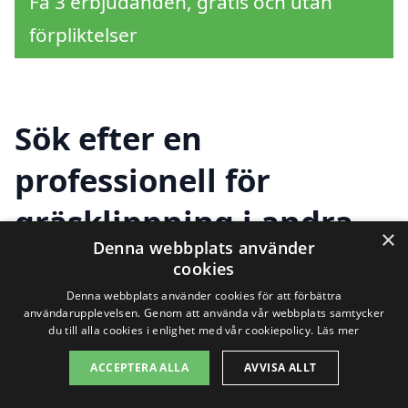
Få 3 erbjudanden, gratis och utan
förpliktelser
Sök efter en
professionell för
gräsklippning i andra
×
Denna webbplats använder
städer nära Vilshult
cookies
Denna webbplats använder cookies för att förbättra
användarupplevelsen. Genom att använda vår webbplats samtycker
Att hitta en pålitlig tjänst för
du till alla cookies i enlighet med vår cookiepolicy.
Läs mer
gräsklippning i Vilshult
behöver inte
ACCEPTERA ALLA
AVVISA ALLT
vara en utmaning. Det finns flera bra