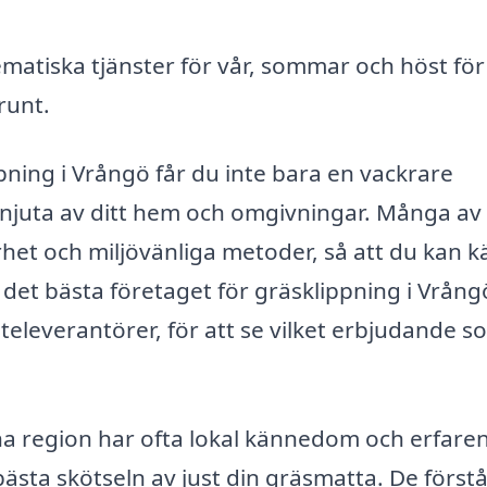
matiska tjänster för vår, sommar och höst för
runt.
pning i Vrångö får du inte bara en vackrare
tt njuta av ditt hem och omgivningar. Många av
rhet och miljövänliga metoder, så att du kan 
a det bästa företaget för gräsklippning i Vrån
nsteleverantörer, för att se vilket erbjudande s
a region har ofta lokal kännedom och erfare
bästa skötseln av just din gräsmatta. De först