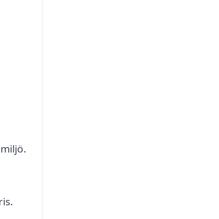
miljö.
is.