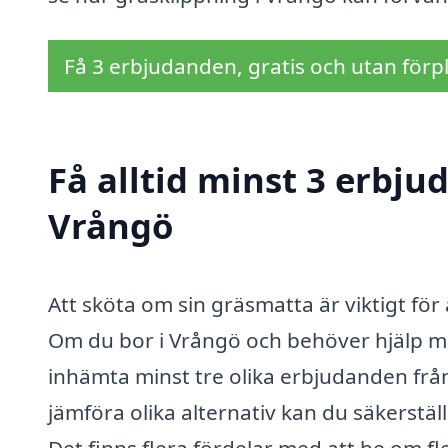
Få 3 erbjudanden, gratis och utan förpl
Få alltid minst 3 erbju
Vrångö
Att sköta om sin gräsmatta är viktigt fö
Om du bor i Vrångö och behöver hjälp med
inhämta minst tre olika erbjudanden frå
jämföra olika alternativ kan du säkerställa
Det finns flera fördelar med att be om fl