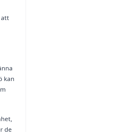
 att
känna
gö kan
om
nhet,
år de