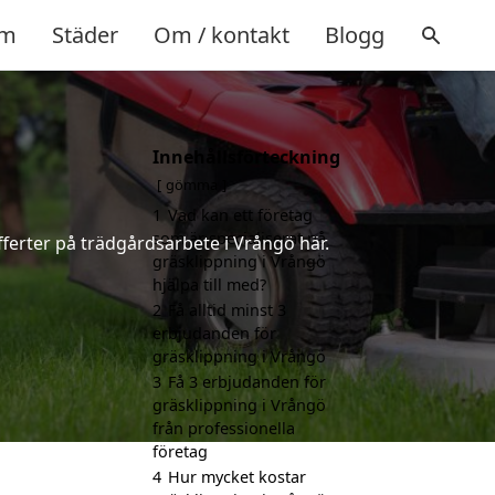
m
Städer
Om / kontakt
Blogg
Innehållsförteckning
gömma
1
Vad kan ett företag
som är specialiserat på
fferter på trädgårdsarbete i Vrångö här.
gräsklippning i Vrångö
hjälpa till med?
2
Få alltid minst 3
erbjudanden för
gräsklippning i Vrångö
3
Få 3 erbjudanden för
gräsklippning i Vrångö
från professionella
företag
4
Hur mycket kostar