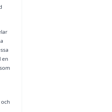
d
elar
ga
essa
l en
e som
g och