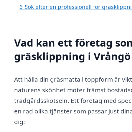
6
Sök efter en professionell för gräsklipp
Vad kan ett företag som
gräsklippning i Vrångö 
Att hålla din gräsmatta i toppform är vikt
naturens skönhet möter främst bostadso
trädgårdsskötseln. Ett företag med spec
en rad olika tjänster som passar just di
dig: