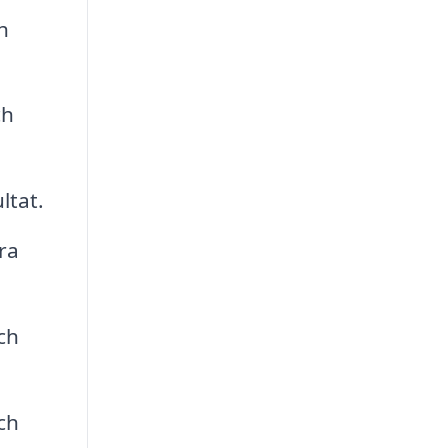
h
ch
ltat.
ra
ch
ch