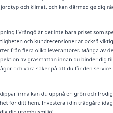
jordtyp och klimat, och kan därmed ge dig rå
ippning i Vrångö är det inte bara priset som sp
itligheten och kundrecensioner är också vikti
erter från flera olika leverantörer. Många av d
nspektion av gräsmattan innan du binder dig til
 frågor och vara säker på att du får den servic
sklipparfirma kan du uppnå en grön och frodig
t för ditt hem. Investera i din trädgård ida
ndla din utomhusmiljö!