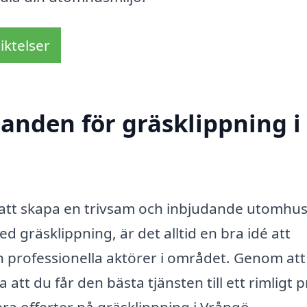
iktelser
danden för gräsklippning i
r att skapa en trivsam och inbjudande utomhus
 gräsklippning, är det alltid en bra idé att
n professionella aktörer i området. Genom att
 att du får den bästa tjänsten till ett rimligt pr
era offerter på gräsklippning i Vrångö.