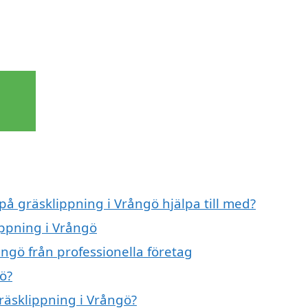
på gräsklippning i Vrångö hjälpa till med?
ippning i Vrångö
ngö från professionella företag
ö?
gräsklippning i Vrångö?