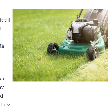
 till
t
få
ka
av
ed
t oss