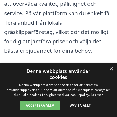
att överväga kvalitet, pålitlighet och
service. På vår plattform kan du enkelt få
flera anbud från lokala
gräsklipparföretag, vilket gör det möjligt
för dig att jämföra priser och välja det
bästa erbjudandet för dina behov.
Genom att fylla i dina önskemål och
×
Denna webbplats använder
behov, kan vi hjälpa dig att hitta det bästa
cookies
alternativet för gräsklippning i Vrigstad.
Denna webbplats använder cookies för att förbättra
användarupplevelsen. Genom att använda vår webbplats samtycker
Detta gör det både lättare och mer
du till alla cookies i enlighet med vår cookiepolicy.
Läs mer
effektivt att få en gräsmatta som ser
ACCEPTERA ALLA
AVVISA ALLT
välvårdad och inbjudande ut. Välkommen