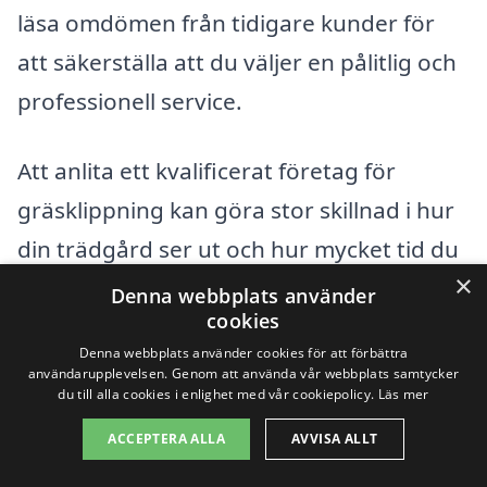
läsa omdömen från tidigare kunder för
att säkerställa att du väljer en pålitlig och
professionell service.
Att anlita ett kvalificerat företag för
gräsklippning kan göra stor skillnad i hur
din trädgård ser ut och hur mycket tid du
×
sparar. Med hjälp av vår plattform kan du
Denna webbplats använder
cookies
enkelt få kontakt med lokala
Denna webbplats använder cookies för att förbättra
professionella, så att du kan få flera
användarupplevelsen. Genom att använda vår webbplats samtycker
du till alla cookies i enlighet med vår cookiepolicy.
Läs mer
erbjudanden och välja den tjänst som
passar dig bäst.
ACCEPTERA ALLA
AVVISA ALLT