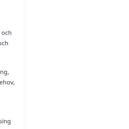
n och
och
ing,
behov,
sing