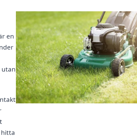
är en
under
, utan
ntakt
r
t
 hitta