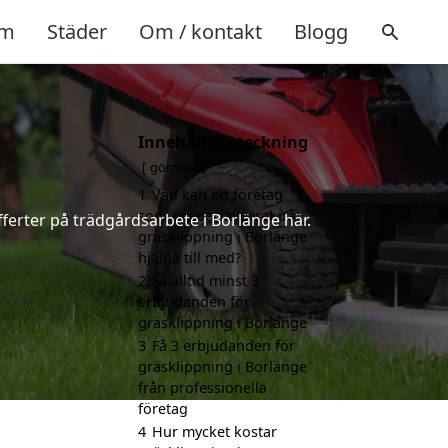
m
Städer
Om / kontakt
Blogg
Innehållsförteckning
gömma
1
Vad kan ett företag
som är specialiserat på
ferter på trädgårdsarbete i Borlänge här.
gräsklippning i Borlänge
hjälpa till med?
2
Få alltid minst 3
erbjudanden för
gräsklippning i Borlänge
3
Få 3 erbjudanden för
gräsklippning i Borlänge
från professionella
företag
4
Hur mycket kostar