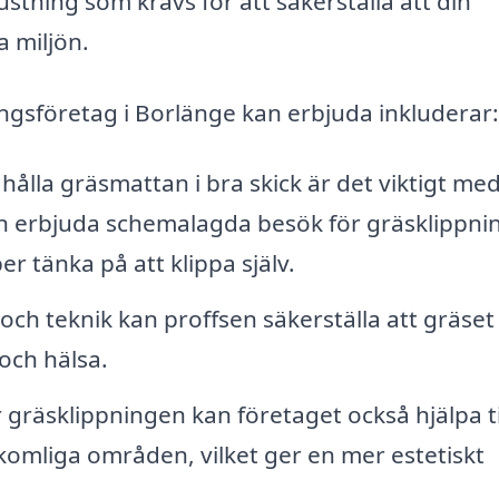
tning som krävs för att säkerställa att din
a miljön.
ngsföretag i Borlänge kan erbjuda inkluderar:
 hålla gräsmattan i bra skick är det viktigt me
n erbjuda schemalagda besök för gräsklippni
er tänka på att klippa själv.
och teknik kan proffsen säkerställa att gräset
 och hälsa.
gräsklippningen kan företaget också hjälpa ti
omliga områden, vilket ger en mer estetiskt