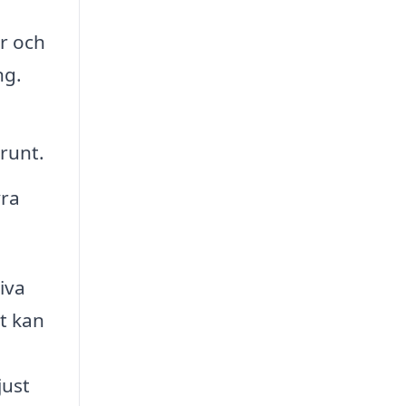
r och
ng.
 runt.
yra
iva
et kan
just