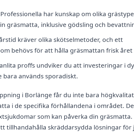
Professionella har kunskap om olika grästype
n gräsmatta, inklusive gödsling och bevattni
årstid kräver olika skötselmetoder, och ett
som behövs för att hålla gräsmattan frisk året
nlita proffs undviker du att investeringar i d
 bara används sporadiskt.
ippning i Borlänge får du inte bara högkvalitat
tta i de specifika förhållandena i området. D
äxtsjukdomar som kan påverka din gräsmatta.
tt tillhandahålla skräddarsydda lösningar för 