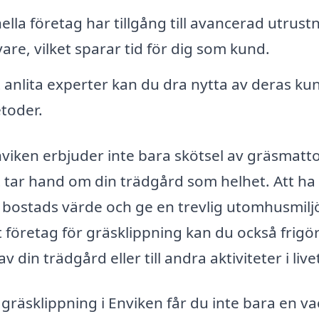
lla företag har tillgång till avancerad utrust
re, vilket sparar tid för dig som kund.
anlita experter kan du dra nytta av deras ku
toder.
nviken erbjuder inte bara skötsel av gräsmatto
 tar hand om din trädgård som helhet. Att ha
 bostads värde och ge en trevlig utomhusmiljö
t företag för gräsklippning kan du också frigör
v din trädgård eller till andra aktiviteter i live
 gräsklippning i Enviken får du inte bara en v