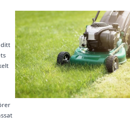
ditt
ts
kelt
m
örer
assat