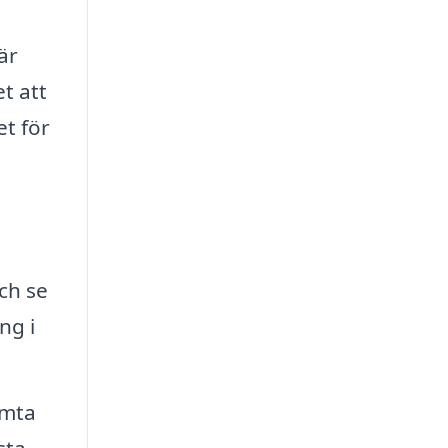
är
t att
et för
ch se
ng i
ämta
sta