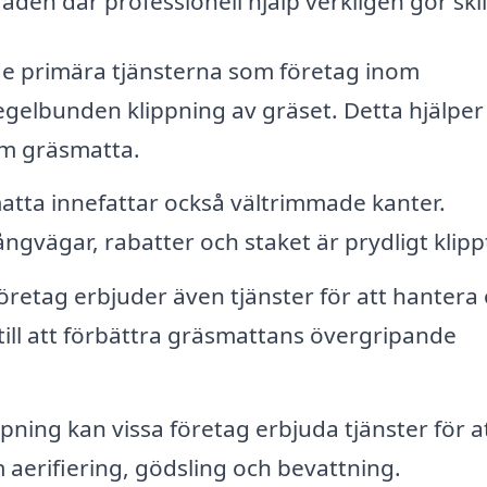
åden där professionell hjälp verkligen gör ski
e primära tjänsterna som företag inom
egelbunden klippning av gräset. Detta hjälper t
am gräsmatta.
tta innefattar också vältrimmade kanter.
ångvägar, rabatter och staket är prydligt klipp
retag erbjuder även tjänster för att hantera
 till att förbättra gräsmattans övergripande
pning kan vissa företag erbjuda tjänster för a
aerifiering, gödsling och bevattning.