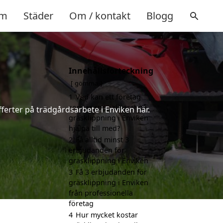
m
Städer
Om / kontakt
Blogg
Innehållsförteckning
gömma
1
Vad kan ett företag
som är specialiserat på
ferter på trädgårdsarbete i Enviken här.
gräsklippning i Enviken
hjälpa till med?
2
Få alltid minst 3
erbjudanden för
gräsklippning i Enviken
3
Få 3 erbjudanden för
gräsklippning i Enviken
från professionella
företag
4
Hur mycket kostar