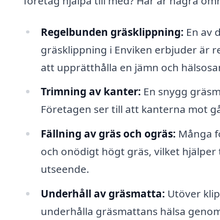
företag hjälpa till med? Här är några omr
Regelbunden gräsklippning:
En av d
gräsklippning i Enviken erbjuder är r
att upprätthålla en jämn och hälsos
Trimning av kanter:
En snygg gräsma
Företagen ser till att kanterna mot g
Fällning av gräs och ogräs:
Många fö
och onödigt högt gräs, vilket hjälper
utseende.
Underhåll av gräsmatta:
Utöver klip
underhålla gräsmattans hälsa genom 