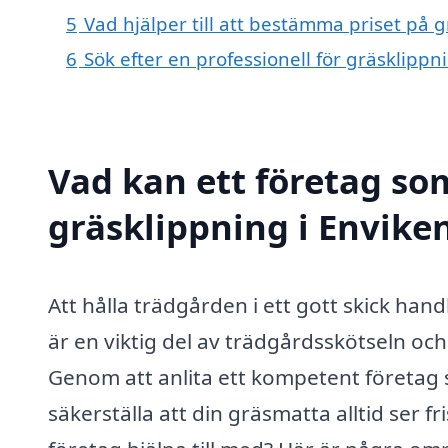
5
Vad hjälper till att bestämma priset på g
6
Sök efter en professionell för gräsklipp
Vad kan ett företag som
gräsklippning i Enviken
Att hålla trädgården i ett gott skick han
är en viktig del av trädgårdsskötseln och
Genom att anlita ett kompetent företag s
säkerställa att din gräsmatta alltid ser f