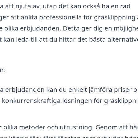
a att njuta av, utan det kan också ha en rad
er att anlita professionella för gräsklippning 
re olika erbjudanden. Detta ger dig en möjlighe
t kan leda till att du hittar det bästa alternativ
ar:
a erbjudanden kan du enkelt jämföra priser o
 konkurrenskraftiga lösningen för gräsklippni
r olika metoder och utrustning. Genom att h
en känsla för vilket företag som erbjuder hög