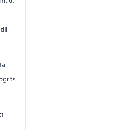
llnad:
ill
ta.
 ogräs
tt