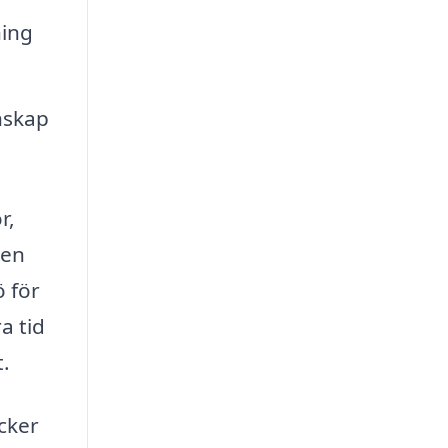
ning
nskap
r,
 en
 för
a tid
t.
acker