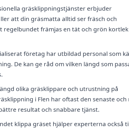
ionella gräsklippningstjänster erbjuder
ler att din gräsmatta alltid ser fräsch och
t regelbundet främjas en tät och grön kortle
ialiserat företag har utbildad personal som k
pning. De kan ge råd om vilken längd som pass
.
ängd olika gräsklippare och utrustning på
sklippning i Flen har oftast den senaste och
 bättre resultat och snabbare tjänst.
et klippa gräset hjälper experterna också til