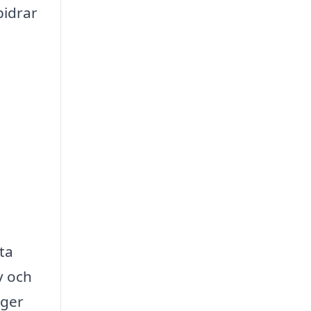
bidrar
ta
v och
 ger