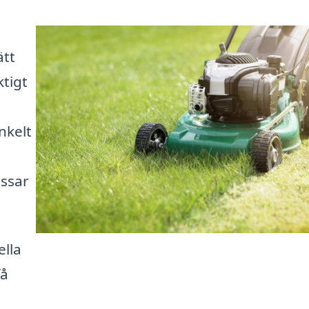
ätt
ktigt
nkelt
ssar
ella
få