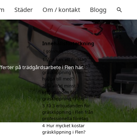
m
Städer
Om / kontakt
Blogg
Innehållsförteckning
gömma
1
Vad kan ett företag
som är specialiserat på
ferter på trädgårdsarbete i Flen här.
gräsklippning i Flen
hjälpa till med?
2
Få alltid minst 3
erbjudanden för
gräsklippning i Flen
3
Få 3 erbjudanden för
gräsklippning i Flen från
professionella företag
4
Hur mycket kostar
gräsklippning i Flen?