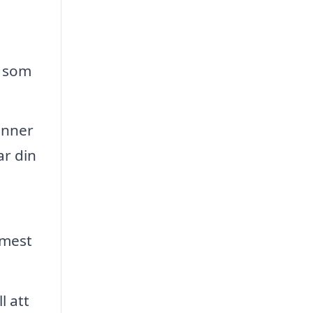
k som
änner
ar din
 mest
l att