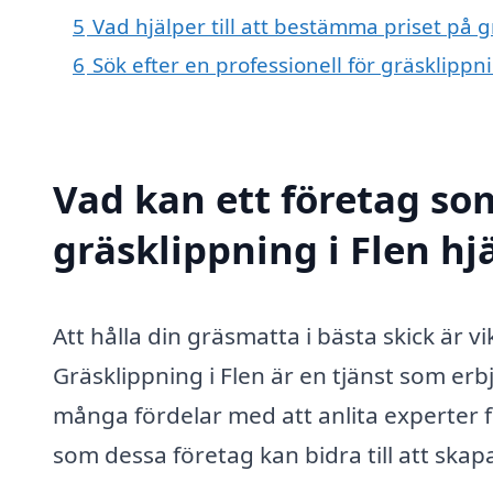
5
Vad hjälper till att bestämma priset på g
6
Sök efter en professionell för gräsklippn
Vad kan ett företag som
gräsklippning i Flen hj
Att hålla din gräsmatta i bästa skick är v
Gräsklippning i Flen är en tjänst som erb
många fördelar med att anlita experter f
som dessa företag kan bidra till att skap