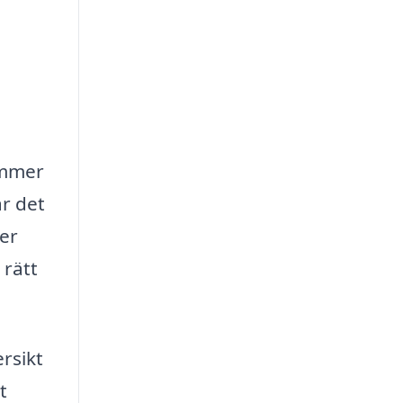
ommer
är det
ler
 rätt
rsikt
t