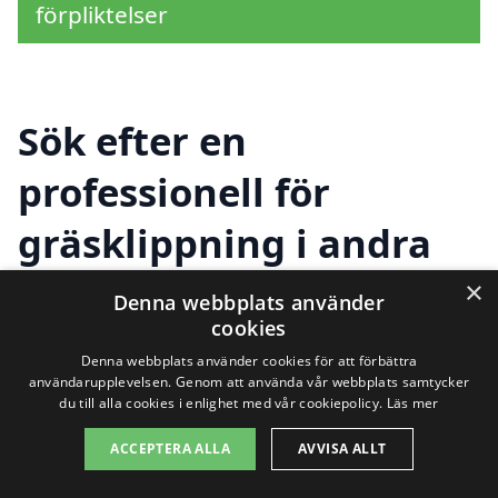
förpliktelser
Sök efter en
professionell för
gräsklippning i andra
städer nära
×
Denna webbplats använder
cookies
Hallstahammar
Denna webbplats använder cookies för att förbättra
användarupplevelsen. Genom att använda vår webbplats samtycker
du till alla cookies i enlighet med vår cookiepolicy.
Läs mer
Att hålla din gräsmatta i toppskick kan
ACCEPTERA ALLA
AVVISA ALLT
vara en utmaning, speciellt under