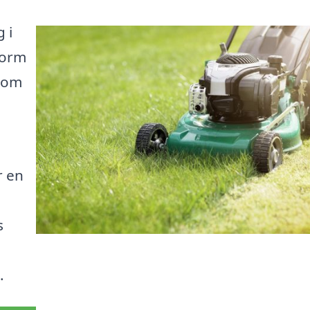
 i
form
 som
r en
s
.