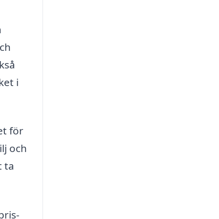
n
och
ckså
et i
t för
lj och
t ta
pris-