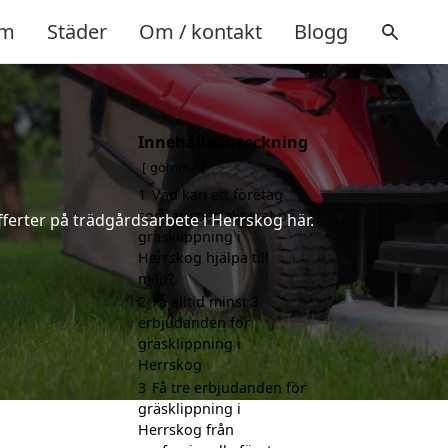
m
Städer
Om / kontakt
Blogg
Innehållsförteckning
gömma
1
Vad kan ett företag
som är specialiserat på
fferter på trädgårdsarbete i Herrskog här.
gräsklippning i
Herrskog hjälpa till
med?
2
Få alltid minst 3
erbjudanden för
gräsklippning i
Herrskog
3
Få tre erbjudanden för
gräsklippning i
Herrskog från