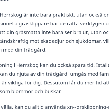
i Herrskog är inte bara praktiskt, utan också e
ssionella gräsklippare har de rätta verktygen 
att din gräsmatta inte bara ser bra ut, utan o
åndskraftig mot skadedjur och sjukdomar, vilk
em med din trädgård.
ing i Herrskog kan du också spara tid. Iställe
kan du njuta av din trädgård, umgås med fami
 är viktiga för dig. Dessutom får du mer tid at
såsom blommor och buskar.
välja, kan du alltid använda xn--grsklippning-