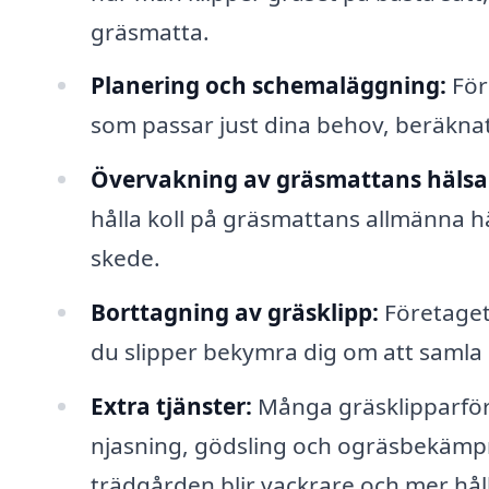
gräsmatta.
Planering och schemaläggning:
Före
som passar just dina behov, beräknat 
Övervakning av gräsmattans hälsa
hålla koll på gräsmattans allmänna hä
skede.
Borttagning av gräsklipp:
Företaget 
du slipper bekymra dig om att samla 
Extra tjänster:
Många gräsklipparföre
njasning, gödsling och ogräsbekämpni
trädgården blir vackrare och mer hål