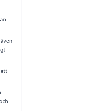
lan
 även
igt
 att
m
 och