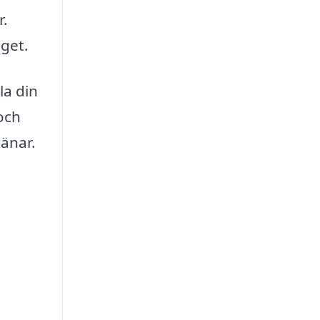
r.
dget.
la din
 och
jänar.