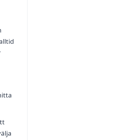
n
lltid
r
itta
tt
älja