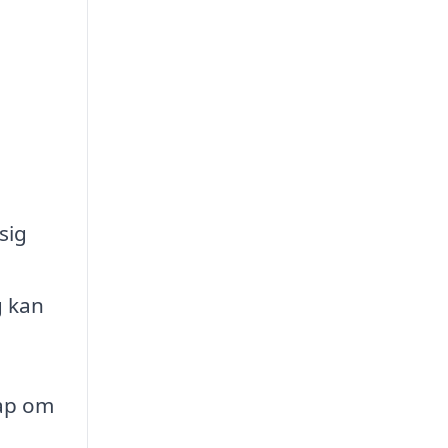
sig
g kan
kap om